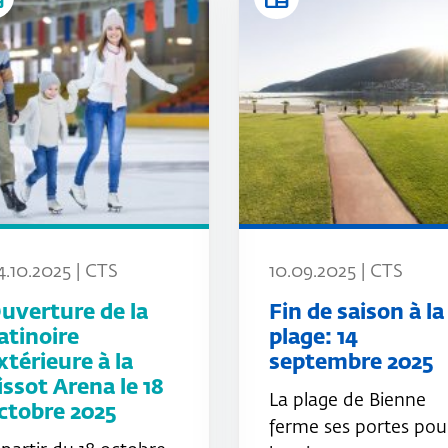
4.10.2025 | CTS
10.09.2025 | CTS
uverture de la
Fin de saison à la
atinoire
plage: 14
xtérieure à la
septembre 2025
issot Arena le 18
La plage de Bienne
ctobre 2025
ferme ses portes pou