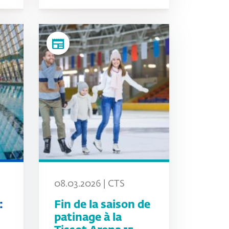
newspaper
08.03.2026 | CTS
:
Fin de la saison de
patinage à la