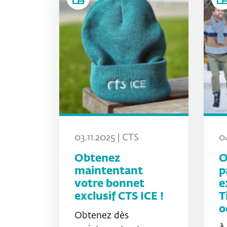
03.11.2025 | CTS
0
Obtenez
O
maintentant
p
votre bonnet
e
exclusif CTS ICE !
T
o
Obtenez dès