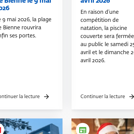
e Bienne le 9 mai
avril 2026
026
En raison d’une
e 9 mai 2026, la plage
compétition de
e Bienne rouvrira
natation, la piscine
nfin ses portes.
couverte sera fermée
au public le samedi 2
avril et le dimanche 2
avril 2026.
ntinuer la lecture
Continuer la lecture
er
newspaper