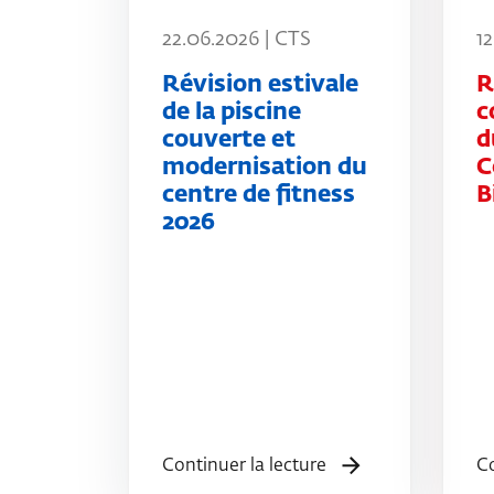
22.06.2026 | CTS
1
Révision estivale
R
de la piscine
c
couverte et
d
modernisation du
C
centre de fitness
B
2026
Continuer la lecture
Co