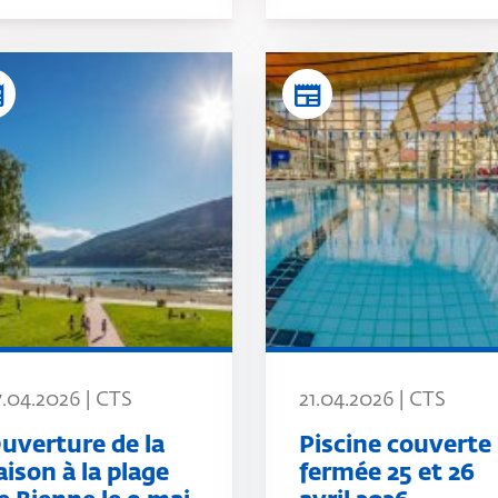
er
newspaper
7.04.2026 | CTS
21.04.2026 | CTS
uverture de la
Piscine couverte 
aison à la plage
fermée 25 et 26