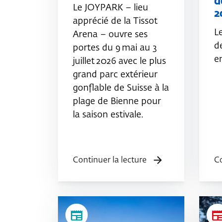
d
Le JOYPARK – lieu
2
apprécié de la Tissot
L
Arena – ouvre ses
d
portes du 9 mai au 3
e
juillet 2026 avec le plus
grand parc extérieur
gonflable de Suisse à la
plage de Bienne pour
la saison estivale.
Continuer la lecture
Co
newspaper
newspap