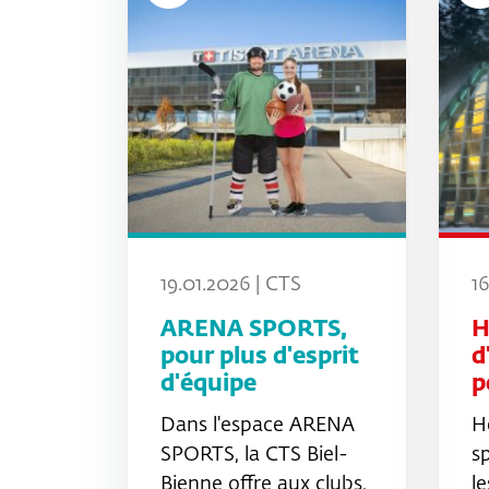
19.01.2026 | CTS
16
ARENA SPORTS,
H
pour plus d'esprit
d
d'équipe
p
Dans l'espace ARENA
H
SPORTS, la CTS Biel-
s
Bienne offre aux clubs,
le