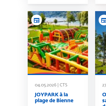
newspaper
newspap
04.05.2026 | CTS
2
JOYPARK à la
O
plage de Bienne
s