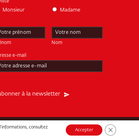
ilité
Monsieur
Madame
énom
Nom
resse e-mail
*
abonner à la newsletter
d'informations, consultez
Fermer la ban
Accepter
Conditions Générales
FAQ