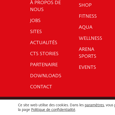
À PROPOS DE
SHOP
NOUS
FITNESS
JOBS
AQUA
SITES
WELLNESS
ACTUALITÉS
ARENA
CTS STORIES
SPORTS
PARTENAIRE
EVENTS
DOWNLOADS
CONTACT
Ce site web utilise des cookies. Dans les
paramètres
, vous
Impressum
P
la page
Politique de confidentialité
.