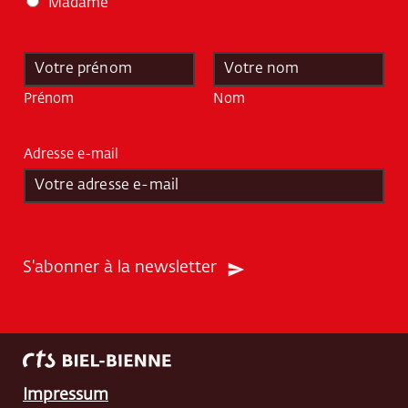
Madame
N
o
m
Prénom
Nom
*
Adresse e-mail
*
S'abonner à la newsletter
Impressum