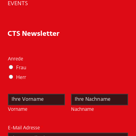
EVENTS
CTS Newsletter
Anrede
Frau
Herr
N
a
m
Vorname
Nachname
e
*
E-Mail Adresse
*