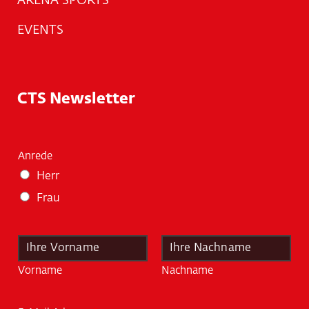
ARENA SPORTS
EVENTS
CTS Newsletter
Anrede
Herr
Frau
N
a
m
Vorname
Nachname
e
*