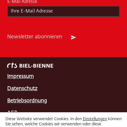
E-Mail Adresse
*
Newsletter abonnieren
Impressum
Datenschutz
Betriebsordnung
AGB
Diese Website verwendet Cookies. In den
Einstellungen
können
Sie sehen, welche Cookies wir verwenden oder diese
FAQ