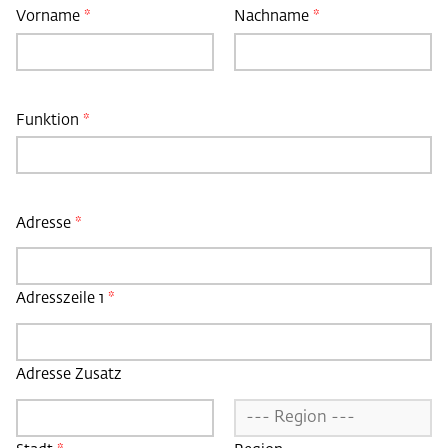
Vorname
*
Nachname
*
N
a
m
e
*
Funktion
*
Adresse
*
Adresszeile 1
*
Adresse Zusatz