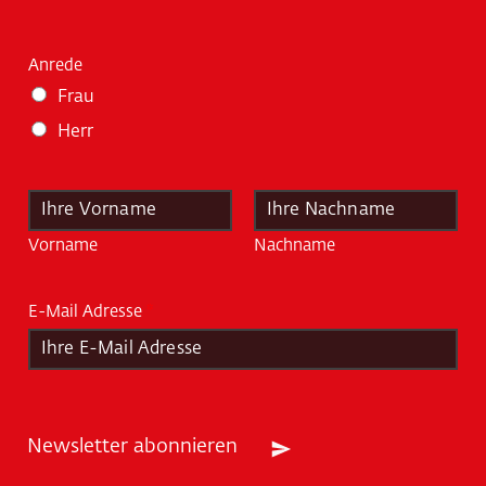
Anrede
Frau
Herr
N
a
m
Vorname
Nachname
e
*
E-Mail Adresse
*
Newsletter abonnieren