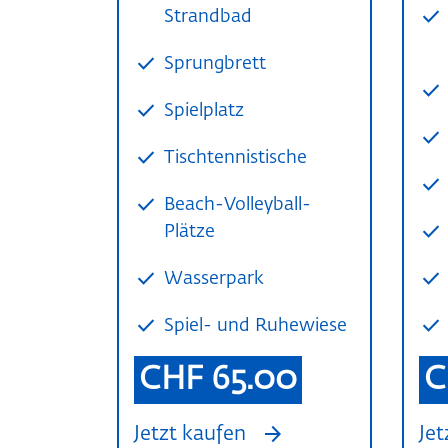
Strandbad
Sprungbrett
Spielplatz
Tischtennistische
Beach-Volleyball-
Plätze
Wasserpark
Spiel- und Ruhewiese
CHF 65.00
C
arrow_forward
Jetzt kaufen
Jet