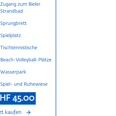
Zugang zum Bieler
Strandbad
Sprungbrett
Spielplatz
Tischtennistische
Beach-Volleyball-Plätze
Wasserpark
Spiel- und Ruhewiese
HF 45.00
arrow_forward
zt kaufen