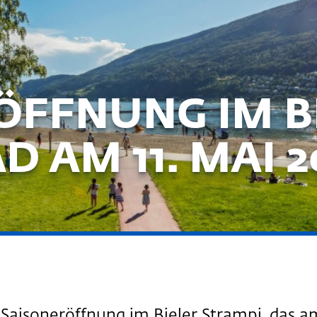
ÖFFNUNG IM B
 AM 11. MAI 2
 Saisoneröffnung im Bieler Strampi, das am