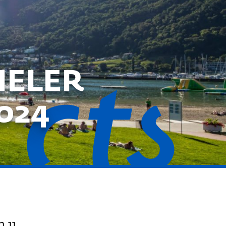
IELER
024
 11.