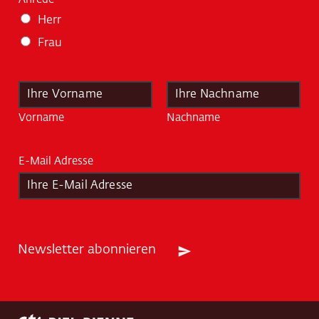
Herr
Frau
N
a
m
Vorname
Nachname
e
*
E-Mail Adresse
*
Newsletter abonnieren