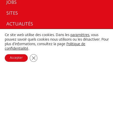
JOBS
SITES
ACTUALITÉS
CTS STORIES
Ce site web utilise des cookies. Dans les
paramètres
, vous
pouvez savoir quels cookies nous utilisons ou les désactiver. Pour
plus d'informations, consultez la page
Politique de
PARTENAIRE
confidentialité
.
DOWNLOADS
Fermer la bannière des cookies GDPR
Accepter
CONTACT
Offre
SERVICES