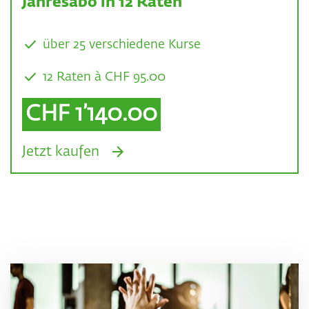
Jahresabo in 12 Raten
über 25 verschiedene Kurse
12 Raten à CHF 95.00
CHF 1’140.00
arrow_forward
Jetzt kaufen