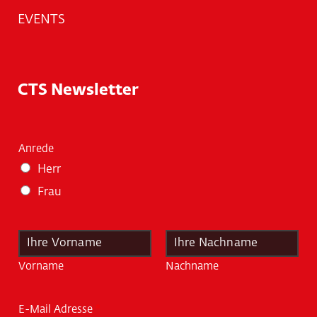
EVENTS
CTS Newsletter
Anrede
Herr
Frau
N
a
m
Vorname
Nachname
e
*
E-Mail Adresse
*