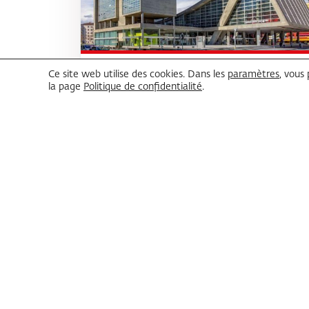
Ce site web utilise des cookies. Dans les
paramètres
, vous
la page
Politique de confidentialité
.
Palais des Congrès
Continuer la lecture