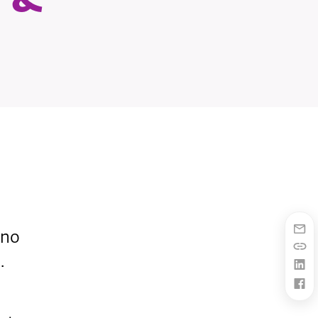
ano
.