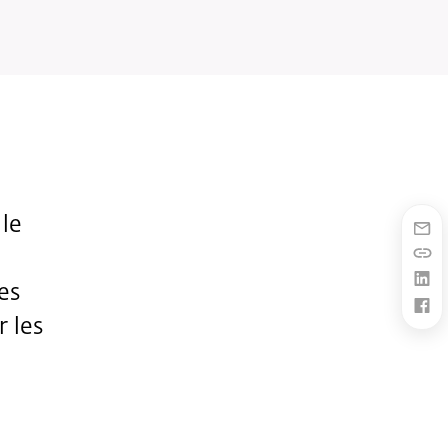
 le
es
r les