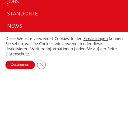
JOBS
STANDORTE
NEWS
CTS-STORIES
Diese Website verwendet Cookies. In den
Einstellungen
können
Sie sehen, welche Cookies wir verwenden oder diese
deaktivieren. Weitere Informationen finden Sie auf der Seite
PARTNER
Datenschutz
.
DOWNLOADS
GDPR Cookie-Banner schließen
Zustimmen
KONTAKT
Angebot
SERVICES